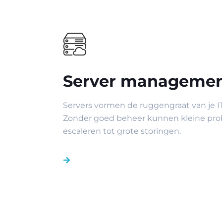
Server manageme
Servers vormen de ruggengraat van je IT
Zonder goed beheer kunnen kleine pro
escaleren tot grote storingen.