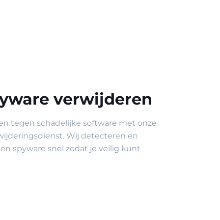
pyware verwijderen
en tegen schadelijke software met onze
wijderingsdienst. Wij detecteren en
en spyware snel zodat je veilig kunt