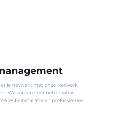
 management
eer je netwerk met onze Netwerk
n. Wij zorgen voor betrouwbare
ënte WiFi-installatie en professioneel