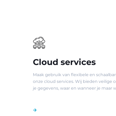
Cloud services
Maak gebruik van flexibele en schaalba
onze cloud services. Wij bieden veilige 
je gegevens, waar en wanneer je maar wi