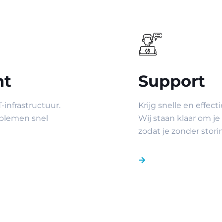
nt
Support
-infrastructuur.
Krijg snelle en effe
blemen snel
Wij staan klaar om je
zodat je zonder stor