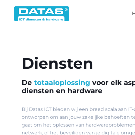
Diensten
De
totaaloplossing
voor elk as
diensten en hardware
Bij Datas ICT bieden wij een breed scala aan IT-
ontworpen om aan jouw zakelijke behoeften te
gaat om het oplossen van hardwareproblemen,
netwerk, of het beveiligen van je digitale omgev